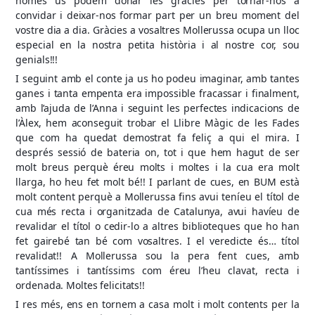
només us podem donar les gràcies per tornar-nos a
convidar i deixar-nos formar part per un breu moment del
vostre dia a dia. Gràcies a vosaltres Mollerussa ocupa un lloc
especial en la nostra petita història i al nostre cor, sou
genials!!!
I seguint amb el conte ja us ho podeu imaginar, amb tantes
ganes i tanta empenta era impossible fracassar i finalment,
amb l’ajuda de l’Anna i seguint les perfectes indicacions de
l’Àlex, hem aconseguit trobar el Llibre Màgic de les Fades
que com ha quedat demostrat fa feliç a qui el mira. I
després sessió de bateria on, tot i que hem hagut de ser
molt breus perquè éreu molts i moltes i la cua era molt
llarga, ho heu fet molt bé!! I parlant de cues, en BUM està
molt content perquè a Mollerussa fins avui teníeu el títol de
cua més recta i organitzada de Catalunya, avui havíeu de
revalidar el títol o cedir-lo a altres biblioteques que ho han
fet gairebé tan bé com vosaltres. I el veredicte és… títol
revalidat!! A Mollerussa sou la pera fent cues, amb
tantíssimes i tantíssims com éreu l’heu clavat, recta i
ordenada. Moltes felicitats!!
I res més, ens en tornem a casa molt i molt contents per la