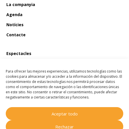
La companyia
Agenda
Notícies
Contacte
Espectacles
En Bum i el tresor del pirata
Para ofrecer las mejores experiencias, utilizamos tecnologías como las
En Bum i el llibre màgic de les fades
cookies para almacenar y/o acceder a la información del dispositivo. El
consentimiento de estas tecnologías nos permitirá procesar datos
En Bum i l’estel dels desitjos
como el comportamiento de navegación o las identificaciones únicas
en este sitio. No consentir o retirar el consentimiento, puede afectar
En Bum i el secret de l’amistat
negativamente a ciertas características y funciones.
Aceptar todo
Companyia Homenots
© 2025
Rechazar