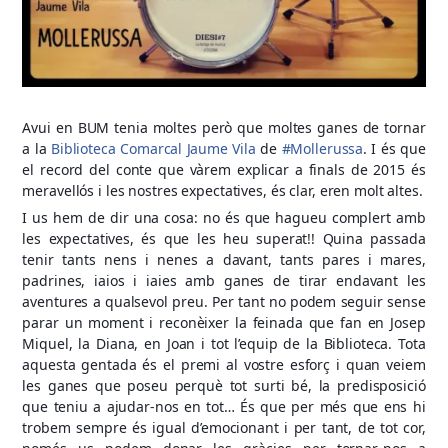
Avui en BUM tenia moltes però que moltes ganes de tornar
a la
Biblioteca Comarcal Jaume Vila
de
#Mollerussa
. I és que
el record del conte que vàrem explicar a finals de 2015 és
meravellós i les nostres expectatives, és clar, eren molt altes.
I us hem de dir una cosa: no és que hagueu complert amb
les expectatives, és que les heu superat!! Quina passada
tenir tants nens i nenes a davant, tants pares i mares,
padrines, iaios i iaies amb ganes de tirar endavant les
aventures a qualsevol preu. Per tant no podem seguir sense
parar un moment i reconèixer la feinada que fan en Josep
Miquel, la Diana, en Joan i tot l’equip de la Biblioteca. Tota
aquesta gentada és el premi al vostre esforç i quan veiem
les ganes que poseu perquè tot surti bé, la predisposició
que teniu a ajudar-nos en tot… És que per més que ens hi
trobem sempre és igual d’emocionant i per tant, de tot cor,