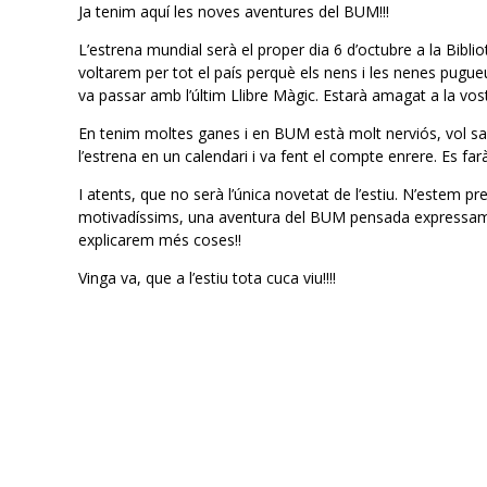
Ja tenim aquí les noves aventures del BUM!!!
L’estrena mundial serà el proper dia 6 d’octubre a la Bibli
voltarem per tot el país perquè els nens i les nenes pugue
va passar amb l’últim Llibre Màgic. Estarà amagat a la vost
En tenim moltes ganes i en BUM està molt nerviós, vol sa
l’estrena en un calendari i va fent el compte enrere. Es fa
I atents, que no serà l’única novetat de l’estiu. N’estem p
motivadíssims, una aventura del BUM pensada expressamen
explicarem més coses!!
Vinga va, que a l’estiu tota cuca viu!!!!