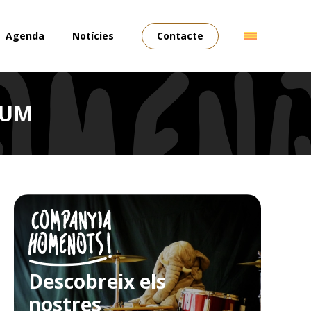
Agenda
Notícies
Contacte
 BUM
Descobreix els
nostres