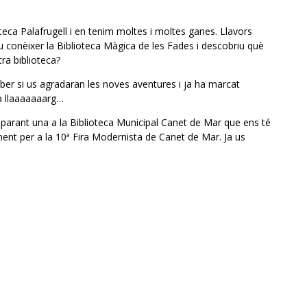
oteca Palafrugell i en tenim moltes i moltes ganes. Llavors
u conèixer la Biblioteca Màgica de les Fades i descobriu què
ra biblioteca?
ber si us agradaran les noves aventures i ja ha marcat
rà llaaaaaaarg…
reparant una a la Biblioteca Municipal Canet de Mar que ens té
t per a la 10ª Fira Modernista de Canet de Mar. Ja us