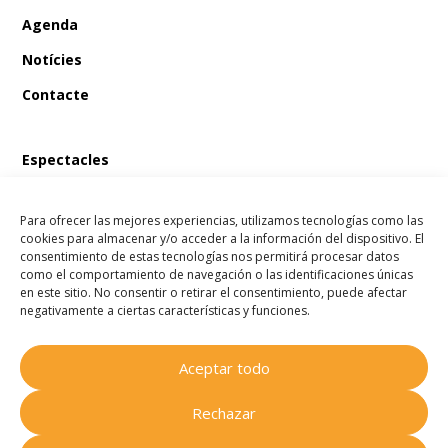
Agenda
Notícies
Contacte
Espectacles
En Bum i el tresor del pirata
Para ofrecer las mejores experiencias, utilizamos tecnologías como las
En Bum i el llibre màgic de les fades
cookies para almacenar y/o acceder a la información del dispositivo. El
consentimiento de estas tecnologías nos permitirá procesar datos
En Bum i l’estel dels desitjos
como el comportamiento de navegación o las identificaciones únicas
en este sitio. No consentir o retirar el consentimiento, puede afectar
En Bum i el secret de l’amistat
negativamente a ciertas características y funciones.
Aceptar todo
Companyia Homenots
© 2025
Rechazar
Tots els drets reservats.