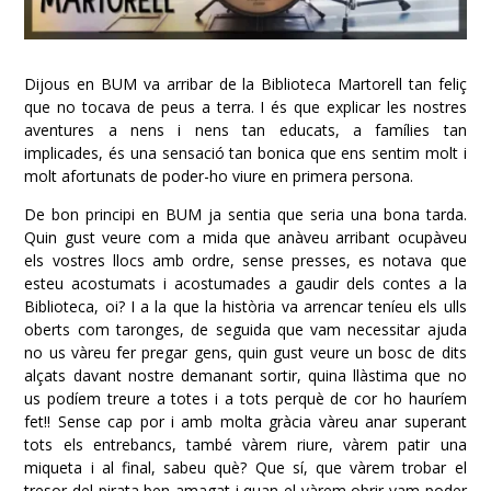
Dijous en BUM va arribar de la
Biblioteca Martorell
tan feliç
que no tocava de peus a terra. I és que explicar les nostres
aventures a nens i nens tan educats, a famílies tan
implicades, és una sensació tan bonica que ens sentim molt i
molt afortunats de poder-ho viure en primera persona.
De bon principi en BUM ja sentia que seria una bona tarda.
Quin gust veure com a mida que anàveu arribant ocupàveu
els vostres llocs amb ordre, sense presses, es notava que
esteu acostumats
i acostumades a gaudir dels contes a la
Biblioteca, oi? I a la que la història va arrencar teníeu els ulls
oberts com taronges, de seguida que vam necessitar ajuda
no us vàreu fer pregar gens, quin gust veure un bosc de dits
alçats davant nostre demanant sortir, quina llàstima que no
us podíem treure a totes i a tots perquè de cor ho hauríem
fet!! Sense cap por i amb molta gràcia vàreu anar superant
tots els entrebancs, també vàrem riure, vàrem patir una
miqueta i al final, sabeu què? Que sí, que vàrem trobar el
tresor del pirata ben amagat i quan el vàrem obrir vam poder