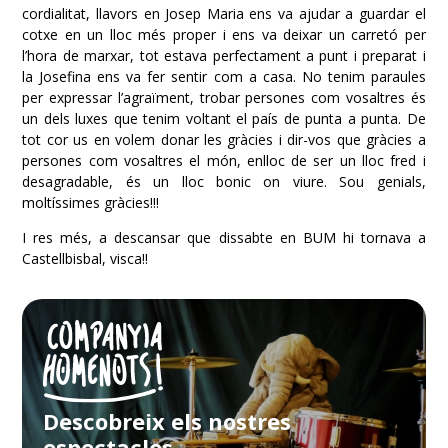
cordialitat, llavors en Josep Maria ens va ajudar a guardar el
cotxe en un lloc més proper i ens va deixar un carretó per
l’hora de marxar, tot estava perfectament a punt i preparat i
la Josefina ens va fer sentir com a casa. No tenim paraules
per expressar l’agraïment, trobar persones com vosaltres és
un dels luxes que tenim voltant el país de punta a punta. De
tot cor us en volem donar les gràcies i dir-vos que gràcies a
persones com vosaltres el món, enlloc de ser un lloc fred i
desagradable, és un lloc bonic on viure. Sou genials,
moltíssimes gràcies!!!
I res més, a descansar que dissabte en BUM hi tornava a
Castellbisbal, visca!!
Descobreix els nostres
espectacles