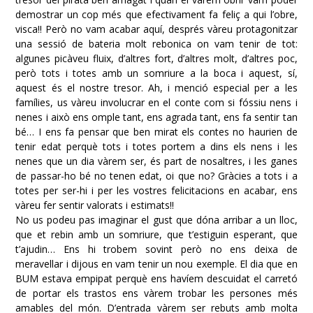
demostrar un cop més que efectivament fa feliç a qui l’obre,
visca!! Però no vam acabar aquí, després vàreu protagonitzar
una sessió de bateria molt rebonica on vam tenir de tot:
algunes picàveu fluix, d’altres fort, d’altres molt, d’altres poc,
però tots i totes amb un somriure a la boca i aquest, sí,
aquest és el nostre tresor. Ah, i menció especial per a les
famílies, us vàreu involucrar en el conte com si fóssiu nens i
nenes i això ens omple tant, ens agrada tant, ens fa sentir tan
bé… I ens fa pensar que ben mirat els contes no haurien de
tenir edat perquè tots i totes portem a dins els nens i les
nenes que un dia vàrem ser, és part de nosaltres, i les ganes
de passar-ho bé no tenen edat, oi que no? Gràcies a tots i a
totes per ser-hi i per les vostres felicitacions en acabar, ens
vàreu fer sentir valorats i estimats!!
No us podeu pas imaginar el gust que dóna arribar a un lloc,
que et rebin amb un somriure, que t’estiguin esperant, que
t’ajudin… Ens hi trobem sovint però no ens deixa de
meravellar i dijous en vam tenir un nou exemple. El dia que en
BUM estava empipat perquè ens havíem descuidat el carretó
de portar els trastos ens vàrem trobar les persones més
amables del món. D’entrada vàrem ser rebuts amb molta