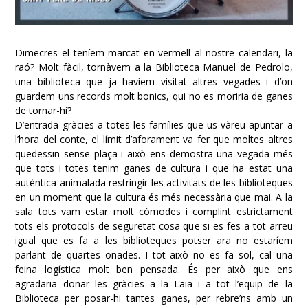
Dimecres el teníem marcat en vermell al nostre calendari, la
raó? Molt fàcil, tornàvem a la Biblioteca Manuel de Pedrolo,
una biblioteca que ja havíem visitat altres vegades i d’on
guardem uns records molt bonics, qui no es moriria de ganes
de tornar-hi?
D’entrada gràcies a totes les famílies que us vàreu apuntar a
l’hora del conte, el límit d’aforament va fer que moltes altres
quedessin sense plaça i això ens demostra una vegada més
que tots i totes tenim ganes de cultura i que ha estat una
autèntica animalada restringir les activitats de les biblioteques
en un moment que la cultura és més necessària que mai. A la
sala tots vam estar molt còmodes i complint estrictament
tots els protocols de seguretat cosa que si es fes a tot arreu
igual que es fa a les biblioteques potser ara no estaríem
parlant de quartes onades. I tot això no es fa sol, cal una
feina logística molt ben pensada. És per això que ens
agradaria donar les gràcies a la Laia i a tot l’equip de la
Biblioteca per posar-hi tantes ganes, per rebre’ns amb un