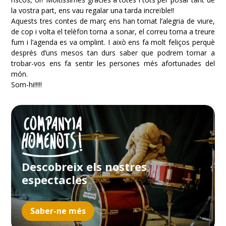
la vostra part, ens vau regalar una tarda increïble!!
Aquests tres contes de març ens han tornat l’alegria de viure,
de cop i volta el telèfon torna a sonar, el correu torna a treure
fum i l’agenda es va omplint. I això ens fa molt feliços perquè
després d’uns mesos tan durs saber que podrem tornar a
trobar-vos ens fa sentir les persones més afortunades del
món.
Som-hi!!!!!
Descobreix els nostres
espectacles
Saber-ne més