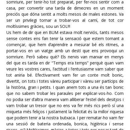
somriure, per tenir-ho tot preparat, per fer-nos sentir com a
casa, per convertir una tarda de dimecres en un moment
preciós que dóna sentit a molts mesos de males estones. Va
ser un privilegi tornar a trobar-vos al camí, de tot cor
moltíssimes gràcies, sou un SOL!!!
Us hem de dir que en BUM estava molt nerviós, tants mesos
sense contes ens fan tenir la sensació que estem tornant a
començar, que hem d’aprendre a mesurar bé els ritmes, a
portar-vos en un viatge amb un destí que ens provoqui un
somriure. Però sabeu què? Els nervis van marxar en menys
del que es tarda en dir “Temps era temps” perquè quan vam
veure les vostres cares, l’actitud i l’entusiasme vam saber que
tot aniria bé. Efectivament vam fer un conte molt bonic,
divertit, on tots i totes vàreu participar i vàreu ser partícips de
la història, gran i petits. I quan anem tots a una és tan bonic
que no sabem trobar les paraules per explicar-vos-ho. Com
no podia ser d’altra manera vam alliberar l’estel dels desitjos i
vam trobar un tresor que no ens va fer més rics però sí una
miqueta més feliços i justament la felicitat és la millor riquesa
que podem tenir a la nostra butxaca. I per rematar-ho vam fer
una sessió de bateria ordenada, bonica, higiènica i sense
riscos, oi? Moltíssimes gràcies a totes i tots per posar tant de