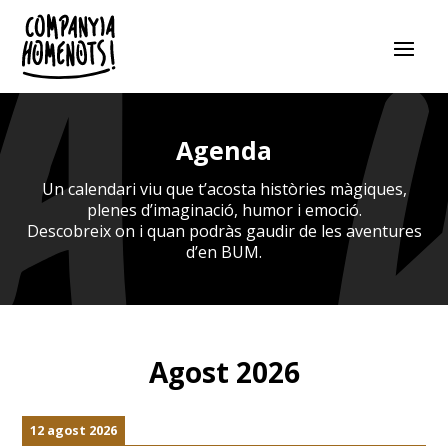
Agenda
Un calendari viu que t’acosta històries màgiques,
plenes d’imaginació, humor i emoció.
Descobreix on i quan podràs gaudir de les aventures
d’en BUM.
Agost 2026
12 agost 2026