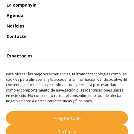
La companyia
Agenda
Notícies
Contacte
Espectacles
En Bum i el tresor del pirata
Para ofrecer las mejores experiencias, utilizamos tecnologías como las
En Bum i el llibre màgic de les fades
cookies para almacenar y/o acceder a la información del dispositivo. El
consentimiento de estas tecnologías nos permitirá procesar datos
En Bum i l’estel dels desitjos
como el comportamiento de navegación o las identificaciones únicas
en este sitio. No consentir o retirar el consentimiento, puede afectar
En Bum i el secret de l’amistat
negativamente a ciertas características y funciones.
Aceptar todo
Companyia Homenots
© 2025
Rechazar