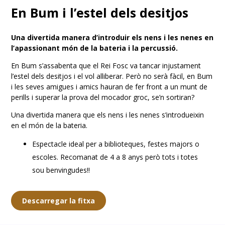
En Bum i l’estel dels desitjos
Una divertida manera d’introduir els nens i les nenes en
l’apassionant món de la bateria i la percussió.
En Bum s’assabenta que el Rei Fosc va tancar injustament
l’estel dels desitjos i el vol alliberar. Però no serà fàcil, en Bum
i les seves amigues i amics hauran de fer front a un munt de
perills i superar la prova del mocador groc, se’n sortiran?
Una divertida manera que els nens i les nenes s’introdueixin
en el món de la bateria.
Espectacle ideal per a biblioteques, festes majors o
escoles. Recomanat de 4 a 8 anys però tots i totes
sou benvingudes!!
Descarregar la fitxa