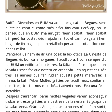
Bufff… Divendres en BUM va arribar esgotat de Begues, sens
dubte ha estat el conte més difícil fins avui. Però ep, no us
penseu que en BUM s’ha arrugat, l’hem acabat i l’hem acabat
bé, però ha costat déu i ajuda fer tot el camí plegats i hem
hagut de fer alguna petita retallada per arribar tots a lloc com
abans millor.
D’entrada us hem de dir una cosa: la biblioteca La Ginesta de
Begues és bonica amb ganes. I acollidora. I com sempre diu
en BUM un edifici sol no és res, fa falta una ànima que li doni
la vida i l’escalfor que notem en arribar-hi. I en aquest cas són
tres les ànimes que fan rutllar aquesta petita meravella: la
Imma, la Lali i l’Alba. Moltes gràcies per acollir-nos, confiar en
nosaltres, tractar-nos molt bé… i advertir-nos!! Feu una feina
increïble!!
Després d’arrencar i parar moltes vegades vàrem aconseguir
trobar el tresor gràcies a la destresa de la nena més guapa de
la sala: l’Anna. Gràcies Anna, sense tu no ens n’hauríem sortit,
ets molt bona!!!! I després sessió de bateria, amb algun nen