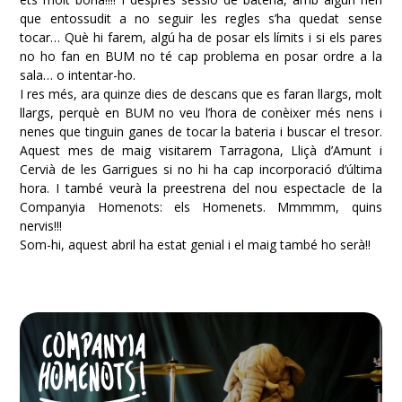
que entossudit a no seguir les regles s’ha quedat sense
tocar… Què hi farem, algú ha de posar els límits i si els pares
no ho fan en BUM no té cap problema en posar ordre a la
sala… o intentar-ho.
I res més, ara quinze dies de descans que es faran llargs, molt
llargs, perquè en BUM no veu l’hora de conèixer més nens i
nenes que tinguin ganes de tocar la bateria i buscar el tresor.
Aquest mes de maig visitarem Tarragona, Lliçà d’Amunt i
Cervià de les Garrigues si no hi ha cap incorporació d’última
hora. I també veurà la preestrena del nou espectacle de la
Companyia Homenots: els Homenets. Mmmmm, quins
nervis!!!
Som-hi, aquest abril ha estat genial i el maig també ho serà!!