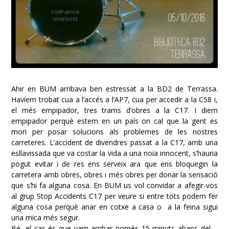
Ahir en BUM arribava ben estressat a la BD2 de Terrassa.
Havíem trobat cua a l’accés a l’AP7, cua per accedir a la C58 i,
el més empipador, tres trams d’obres a la C17. I diem
empipador perquè estem en un país on cal que la gent es
mori per posar solucions als problemes de les nostres
carreteres. L’accident de divendres passat a la C17, amb una
esllavissada que va costar la vida a una noia innocent, s’hauria
pogut evitar i de res ens serveix ara que ens bloquegin la
carretera amb obres, obres i més obres per donar la sensació
que s’hi fa alguna cosa. En BUM us vol convidar a afegir-vos
al grup
Stop Accidents C17
per veure si entre tots podem fer
alguna cosa perquè anar en cotxe a casa o a la feina sigui
una mica més segur.
Bé, el cas és que vam arribar només 15 minuts abans del