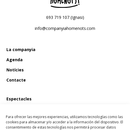
693 719 107 (Ignasi)
info@companyiahomenots.com
La companyia
Agenda
Notícies
Contacte
Espectacles
En Bum i el tresor del pirata
Para ofrecer las mejores experiencias, utilizamos tecnologías como las
En Bum i el llibre màgic de les fades
cookies para almacenar y/o acceder a la información del dispositivo. El
consentimiento de estas tecnologías nos permitirá procesar datos