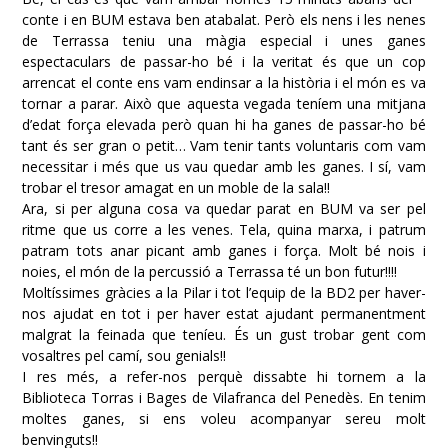
conte i en BUM estava ben atabalat. Però els nens i les nenes
de Terrassa teniu una màgia especial i unes ganes
espectaculars de passar-ho bé i la veritat és que un cop
arrencat el conte ens vam endinsar a la història i el món es va
tornar a parar. Això que aquesta vegada teníem una mitjana
d’edat força elevada però quan hi ha ganes de passar-ho bé
tant és ser gran o petit… Vam tenir tants voluntaris com vam
necessitar i més que us vau quedar amb les ganes. I sí, vam
trobar el tresor amagat en un moble de la sala!!
Ara, si per alguna cosa va quedar parat en BUM va ser pel
ritme que us corre a les venes. Tela, quina marxa, i patrum
patram tots anar picant amb ganes i força. Molt bé nois i
noies, el món de la percussió a Terrassa té un bon futur!!!!
Moltíssimes gràcies a la Pilar i tot l’equip de la BD2 per haver-
nos ajudat en tot i per haver estat ajudant permanentment
malgrat la feinada que teníeu. És un gust trobar gent com
vosaltres pel camí, sou genials!!
I res més, a refer-nos perquè dissabte hi tornem a la
Biblioteca Torras i Bages de Vilafranca del Penedès. En tenim
moltes ganes, si ens voleu acompanyar sereu molt
benvinguts!!