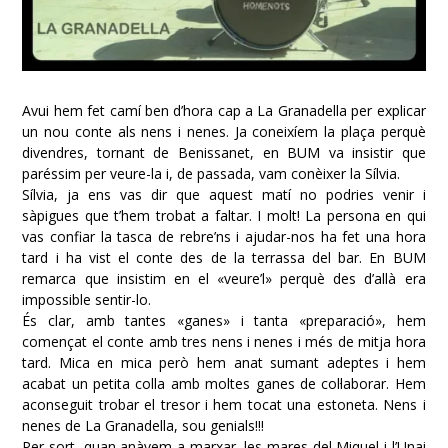
Avui hem fet camí ben d’hora cap a La Granadella per explicar
un nou conte als nens i nenes. Ja coneixíem la plaça perquè
divendres, tornant de Benissanet, en BUM va insistir que
paréssim per veure-la i, de passada, vam conèixer la Sílvia.
Sílvia, ja ens vas dir que aquest matí no podries venir i
sàpigues que t’hem trobat a faltar. I molt! La persona en qui
vas confiar la tasca de rebre’ns i ajudar-nos ha fet una hora
tard i ha vist el conte des de la terrassa del bar. En BUM
remarca que insistim en el «veure’l» perquè des d’allà era
impossible sentir-lo.
És clar, amb tantes «ganes» i tanta «preparació», hem
començat el conte amb tres nens i nenes i més de mitja hora
tard. Mica en mica però hem anat sumant adeptes i hem
acabat un petita colla amb moltes ganes de col·laborar. Hem
aconseguit trobar el tresor i hem tocat una estoneta. Nens i
nenes de La Granadella, sou genials!!!
Per sort, quan anàvem a marxar, les mares del Miquel i l’Unai