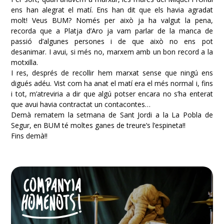
ens han alegrat el matí. Ens han dit que els havia agradat
molt! Veus BUM? Només per això ja ha valgut la pena,
recorda que a Platja d’Aro ja vam parlar de la manca de
passió d’algunes persones i de que això no ens pot
desanimar. I avui, si més no, marxem amb un bon record a la
motxilla.
I res, després de recollir hem marxat sense que ningú ens
digués adéu. Vist com ha anat el matí era el més normal i, fins
i tot, m’atreviria a dir que algú potser encara no s’ha enterat
que avui havia contractat un contacontes…
Demà rematem la setmana de Sant Jordi a la La Pobla de
Segur, en BUM té moltes ganes de treure’s l’espineta!!
Fins demà!!