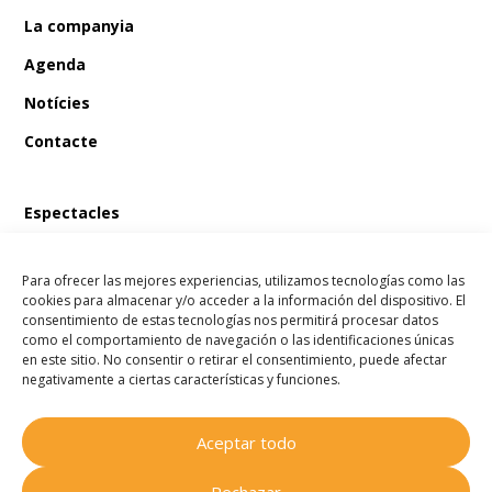
La companyia
Agenda
Notícies
Contacte
Espectacles
En Bum i el tresor del pirata
Para ofrecer las mejores experiencias, utilizamos tecnologías como las
En Bum i el llibre màgic de les fades
cookies para almacenar y/o acceder a la información del dispositivo. El
consentimiento de estas tecnologías nos permitirá procesar datos
En Bum i l’estel dels desitjos
como el comportamiento de navegación o las identificaciones únicas
en este sitio. No consentir o retirar el consentimiento, puede afectar
En Bum i el secret de l’amistat
negativamente a ciertas características y funciones.
Aceptar todo
Companyia Homenots
© 2025
Rechazar