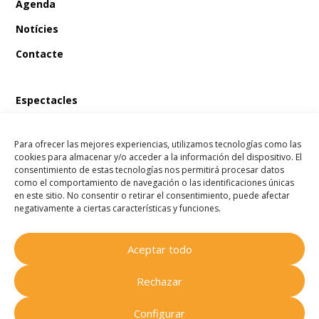
Agenda
Notícies
Contacte
Espectacles
En Bum i el tresor del pirata
Para ofrecer las mejores experiencias, utilizamos tecnologías como las
En Bum i el llibre màgic de les fades
cookies para almacenar y/o acceder a la información del dispositivo. El
consentimiento de estas tecnologías nos permitirá procesar datos
En Bum i l’estel dels desitjos
como el comportamiento de navegación o las identificaciones únicas
en este sitio. No consentir o retirar el consentimiento, puede afectar
En Bum i el secret de l’amistat
negativamente a ciertas características y funciones.
Aceptar todo
Companyia Homenots
© 2025
Rechazar
Tots els drets reservats.
Configurar
Avís legal
.
Política de cookies
.
Política de privacitat
.