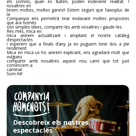
els somnis, quan es lluiten, poden esdevenir realitat. I
nosaltres en
tenim moltes, moltes ganes!! Estem segurs que l’aixopluc de
la
Companyia ens permetrà tirar endavant moltes propostes
que ara només
són simples idees, compartir-les amb vosaltres i gaudir-les.
Res més, mica en
mica anirem actualitzant i ampliant el nostre catàleg
d’espectacles
i esperem que a finals d’any ja en puguem tenir dos a ple
rendiment.
Mica en mica us ho anirem explicant, ens agradarà molt que
vulgueu
compartir amb nosaltres aquest nou camí que tot just
comencem a
caminar.
Som-hi!!
Descobreix els nostres
espectacles