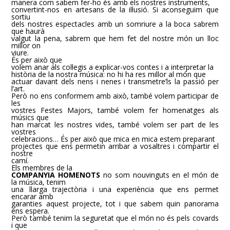
manera com sabem fer-ho és amb els nostres instruments,
convertint-nos en artesans de la il·lusió. Si aconseguim que
sortiu
dels nostres espectacles amb un somriure a la boca sabrem
que haurà
valgut la pena, sabrem que hem fet del nostre món un lloc
millor on
viure.
És per això que
volem anar als col·legis a explicar-vos contes i a interpretar la
història de la nostra música: no hi ha res millor al món que
actuar davant dels nens i nenes i transmetre’ls la passió per
l’art.
Però no ens conformem amb això, també volem participar de
les
vostres Festes Majors, també volem fer homenatges als
músics que
han marcat les nostres vides, també volem ser part de les
vostres
celebracions… És per això que mica en mica estem preparant
projectes que ens permetin arribar a vosaltres i compartir el
nostre
camí.
Els membres de la
COMPANYIA HOMENOTS
no som nouvinguts en el món de
la música, tenim
una llarga trajectòria i una experiència que ens permet
encarar amb
garanties aquest projecte, tot i que sabem quin panorama
ens espera.
Però també tenim la seguretat que el món no és pels covards
i que