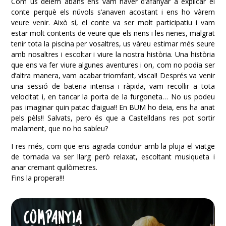
Com us dèiem abans ens vam haver d’afanyar a explicar el
conte perquè els núvols s’anaven acostant i ens ho vàrem
veure venir. Això sí, el conte va ser molt participatiu i vam
estar molt contents de veure que els nens i les nenes, malgrat
tenir tota la piscina per vosaltres, us vàreu estimar més seure
amb nosaltres i escoltar i viure la nostra història. Una història
que ens va fer viure algunes aventures i on, com no podia ser
d’altra manera, vam acabar triomfant, visca!! Després va venir
una sessió de bateria intensa i ràpida, vam recollir a tota
velocitat i, en tancar la porta de la furgoneta… No us podeu
pas imaginar quin patac d’aigua!! En BUM ho deia, ens ha anat
pels pèls!! Salvats, pero és que a Castelldans res pot sortir
malament, que no ho sabíeu?
I res més, com que ens agrada conduir amb la pluja el viatge
de tornada va ser llarg però relaxat, escoltant musiqueta i
anar cremant quilòmetres.
Fins la propera!!!