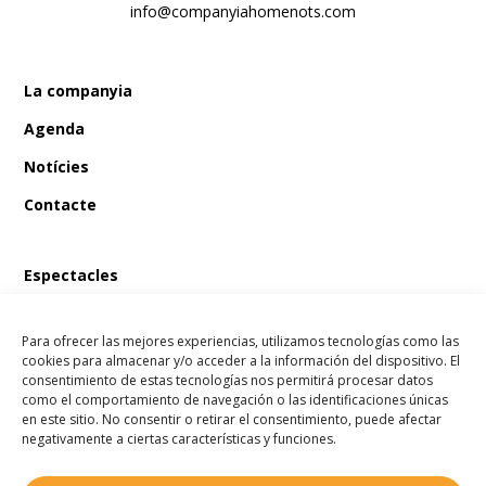
info@companyiahomenots.com
La companyia
Agenda
Notícies
Contacte
Espectacles
En Bum i el tresor del pirata
Para ofrecer las mejores experiencias, utilizamos tecnologías como las
En Bum i el llibre màgic de les fades
cookies para almacenar y/o acceder a la información del dispositivo. El
consentimiento de estas tecnologías nos permitirá procesar datos
En Bum i l’estel dels desitjos
como el comportamiento de navegación o las identificaciones únicas
en este sitio. No consentir o retirar el consentimiento, puede afectar
En Bum i el secret de l’amistat
negativamente a ciertas características y funciones.