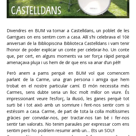
Divendres en BUM va tornar a Castelldans, un poblet de les
Garrigues on ens sentim com a casa. Allí s’hi celebrava el 10è
aniversari de la Bibliopiscina
Biblioteca Castelldans
i vam tenir
l’honor de poder explicar un conte per celebrar-ho. Un conte
que, per cert, en alguns moments va ser força ràpid perquè
amenaçava pluja i us hem de dir que ens va anar d’un pèl!!
Però anem a pams perquè en BUM vol que comencem
parlant de la Carme, una gran persona i amiga que hem
trobat en
el nostre particular camí. El món necessita més
Carmes, sens dubte seria un lloc molt millor on viure. És
impressionant veure l’esforç, la il·lusió, les ganes perquè tot
surti bé i tot això amb un somriure i fent-nos sentir com si
estéssim a casa. Carme, de part de tota la colla moltíssimes
gràcies per convidar-nos, per tractar-nos tan bé i fer-nos
sentir tan valorats. No tenim paraules per expressar com ens
sentim però ho podríem resumir amb un… Ets un SOL!!