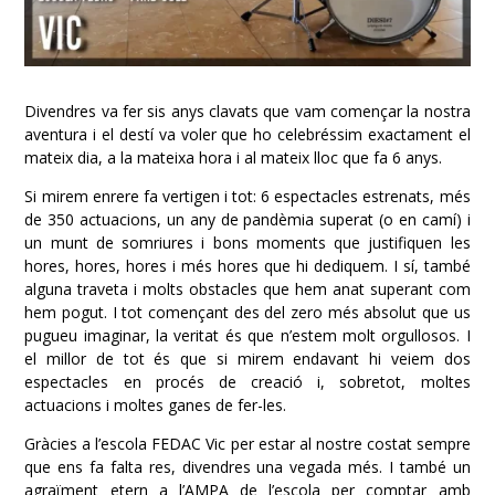
Divendres va fer sis anys clavats que vam començar la nostra
aventura i el destí va voler que ho celebréssim exactament el
mateix dia, a la mateixa hora i al mateix lloc que fa 6 anys.
Si mirem enrere fa vertigen i tot: 6 espectacles estrenats, més
de 350 actuacions, un any de pandèmia superat (o en camí) i
un munt de somriures i bons moments que justifiquen les
hores, hores, hores i més hores que hi dediquem. I sí, també
alguna traveta i molts obstacles que hem anat superant com
hem pogut. I tot començant des del zero més absolut que us
pugueu imaginar, la veritat és que n’estem molt orgullosos. I
el millor de tot és que si mirem endavant hi veiem dos
espectacles en procés de creació i, sobretot, moltes
actuacions i moltes ganes de fer-les.
Gràcies a l’escola FEDAC Vic per estar al nostre costat sempre
que ens fa falta res, divendres una vegada més. I també un
agraïment etern a l’AMPA de l’escola per comptar amb