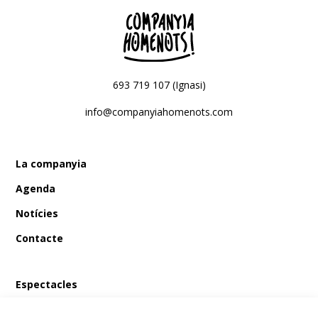
693 719 107 (Ignasi)
info@companyiahomenots.com
La companyia
Agenda
Notícies
Contacte
Espectacles
En Bum i el tresor del pirata