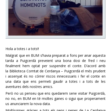
Hola a totes i a tots!!
Malgrat que en BUM s’havia preparat a fons per anar aquesta
tarda a Puigcerdà preveient una bona dosi de fred i neu
finalment hem optat per suspendre el conte. D’acord amb
la
Biblioteca Comtat de Cerdanya – Puigcerdà
el més prudent
i assenyat és no córrer riscos innecessaris i fer el conte en
una data que ens permeti gaudir a totes i a tots de les
aventures dels nostres amics.
Però no us penseu que ens quedarem sene visitar Puigcerdà,
no no, en BUM en té moltes ganes o sigui que properament
us anunciarem la nova data.
Moltíssimes gràcies a tots els nens i nenes de La Cerdanya