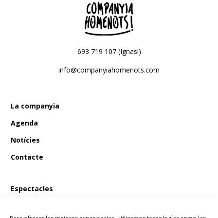
693 719 107 (Ignasi)
info@companyiahomenots.com
La companyia
Agenda
Notícies
Contacte
Espectacles
En Bum i el tresor del pirata