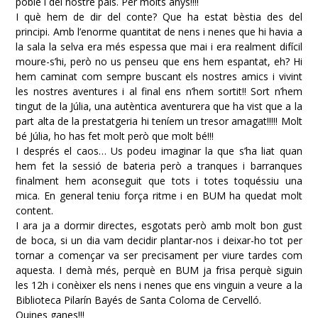
poble i del nostre país. Per molts anys!!!!
I què hem de dir del conte? Que ha estat bèstia des del
principi. Amb l’enorme quantitat de nens i nenes que hi havia a
la sala la selva era més espessa que mai i era realment difícil
moure-s’hi, però no us penseu que ens hem espantat, eh? Hi
hem caminat com sempre buscant els nostres amics i vivint
les nostres aventures i al final ens n’hem sortit!! Sort n’hem
tingut de la Júlia, una autèntica aventurera que ha vist que a la
part alta de la prestatgeria hi teníem un tresor amagat!!!!! Molt
bé Júlia, ho has fet molt però que molt bé!!!
I després el caos… Us podeu imaginar la que s’ha liat quan
hem fet la sessió de bateria però a tranques i barranques
finalment hem aconseguit que tots i totes toquéssiu una
mica. En general teniu força ritme i en BUM ha quedat molt
content.
I ara ja a dormir directes, esgotats però amb molt bon gust
de boca, si un dia vam decidir plantar-nos i deixar-ho tot per
tornar a començar va ser precisament per viure tardes com
aquesta. I demà més, perquè en BUM ja frisa perquè siguin
les 12h i conèixer els nens i nenes que ens vinguin a veure a la
Biblioteca Pilarín Bayés de Santa Coloma de Cervelló.
Quines ganes!!!