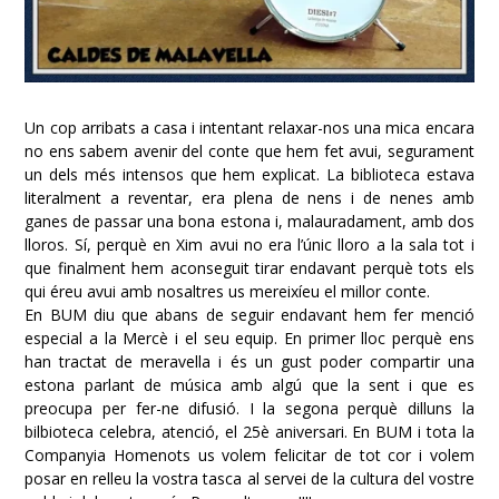
Un cop arribats a casa i intentant relaxar-nos una mica encara
no ens sabem avenir del conte que hem fet avui, segurament
un dels més intensos que hem explicat. La biblioteca estava
literalment a reventar, era plena de nens i de nenes amb
ganes de passar una bona estona i, malauradament, amb dos
lloros. Sí, perquè en Xim avui no era l’únic lloro a la sala tot i
que finalment hem aconseguit tirar endavant perquè tots els
qui éreu avui amb nosaltres us mereixíeu el millor conte.
En BUM diu que abans de seguir endavant hem fer menció
especial a la Mercè i el seu equip. En primer lloc perquè ens
han tractat de meravella i és un gust poder compartir una
estona parlant de música amb algú que la sent i que es
preocupa per fer-ne difusió. I la segona perquè dilluns la
bilbioteca celebra, atenció, el 25è aniversari. En BUM i tota la
Companyia Homenots us volem felicitar de tot cor i volem
posar en relleu la vostra tasca al servei de la cultura del vostre