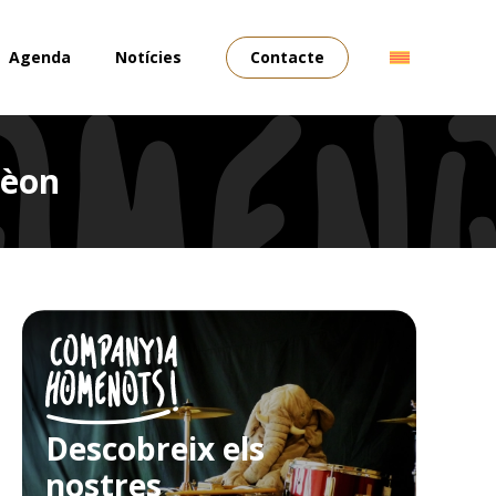
Agenda
Notícies
Contacte
dèon
Descobreix els
nostres