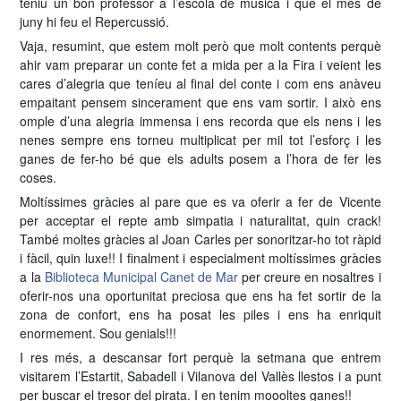
teniu un bon professor a l’escola de música i que el mes de
juny hi feu el Repercussió.
Vaja, resumint, que estem molt però que molt contents perquè
ahir vam preparar un conte fet a mida per a la Fira i veient les
cares d’alegria que teníeu al final del conte i com ens anàveu
empaitant pensem sincerament que ens vam sortir. I això ens
omple d’una alegria immensa i ens recorda que els nens i les
nenes sempre ens torneu multiplicat per mil tot l’esforç i les
ganes de fer-ho bé que els adults posem a l’hora de fer les
coses.
Moltíssimes gràcies al pare que es va oferir a fer de Vicente
per acceptar el repte amb simpatia i naturalitat, quin crack!
També moltes gràcies al Joan Carles per sonoritzar-ho tot ràpid
i fàcil, quin luxe!! I finalment i especialment moltíssimes gràcies
a la
Biblioteca Municipal Canet de Mar
per creure en nosaltres i
oferir-nos una oportunitat preciosa que ens ha fet sortir de la
zona de confort, ens ha posat les piles i ens ha enriquit
enormement. Sou genials!!!
I res més, a descansar fort perquè la setmana que entrem
visitarem l’Estartit, Sabadell i Vilanova del Vallès llestos i a punt
per buscar el tresor del pirata. I en tenim moooltes ganes!!