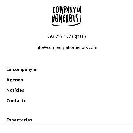
693 719 107 (Ignasi)
info@companyiahomenots.com
La companyia
Agenda
Notícies
Contacte
Espectacles
En Bum i el tresor del pirata