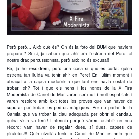
Però però… Això què és? On és la foto del BUM que havíem
preparat? Sí sí, ja sabem que ahir era l’estrena del Pere, el
nostre drac percussionista, però això no és excusa!!
Bé, ja ho resoldrem, però una cosa sí que és certa: quina
estrena tan lluïda va tenir ahir en Pere! En l’últim moment i
abraçat a la capsa modernista que tant ens havia costat de
trobar, eh? Tot i que els nens i les nenes de la X Fira
Modernista de Canet de Mar varen ser molt i molt espabilats i
varen resoldre amb èxit totes les proves que van haver de
superar per trobar les pedres màgiques. Per no parlar de la
Camila que va trobar la clau adequada per obrir el candau,
quina vista va tenir! I atenció perquè vàrem establir un nou
rècord: vam haver de regalar dues, sí dues, capses de
piruletes!!! Quin nivellàs teniu a Canet de Mar, es nota que