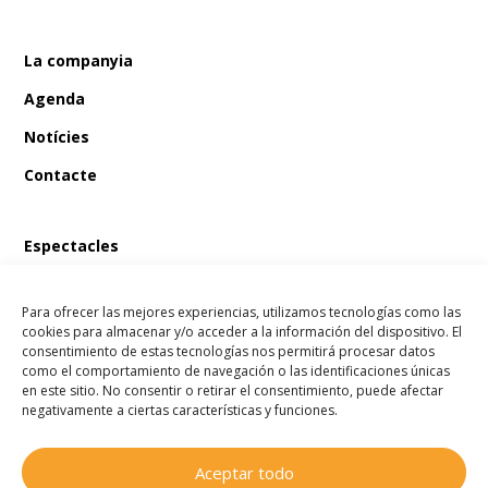
La companyia
Agenda
Notícies
Contacte
Espectacles
En Bum i el tresor del pirata
Para ofrecer las mejores experiencias, utilizamos tecnologías como las
En Bum i el llibre màgic de les fades
cookies para almacenar y/o acceder a la información del dispositivo. El
consentimiento de estas tecnologías nos permitirá procesar datos
En Bum i l’estel dels desitjos
como el comportamiento de navegación o las identificaciones únicas
en este sitio. No consentir o retirar el consentimiento, puede afectar
En Bum i el secret de l’amistat
negativamente a ciertas características y funciones.
Aceptar todo