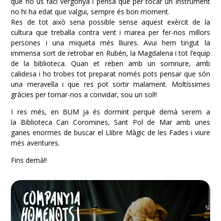
que no us faci vergonya i pensa que per tocar un instrument
no hi ha edat que valgui, sempre és bon moment.
Res de tot això seria possible sense aquest exèrcit de la
cultura que treballa contra vent i marea per fer-nos millors
persones i una miqueta més lliures. Avui hem tingut la
immensa sort de retrobar en Rubén, la Magdalena i tot l’equip
de la biblioteca. Quan et reben amb un somriure, amb
calidesa i ho trobes tot preparat només pots pensar que són
una meravella i que res pot sortir malament. Moltíssimes
gràcies per tornar-nos a convidar, sou un sol!!
I res més, en BUM ja és dormint perquè demà serem a
la
Biblioteca Can Coromines, Sant Pol de Mar
amb unes
ganes enormes de buscar el Llibre Màgic de les Fades i viure
més aventures.
Fins demà!!