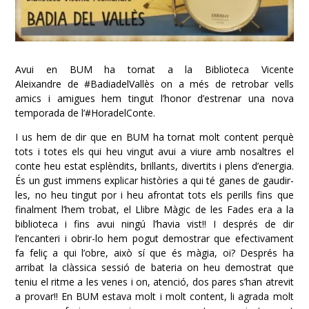
Avui en BUM ha tornat a la
Biblioteca Vicente
Aleixandre
de
#
BadiadelVallès
on a més de retrobar vells
amics i amigues hem tingut l’honor d’estrenar una nova
temporada de l’
#
HoradelConte
.
I us hem de dir que en BUM ha tornat molt content perquè
tots i totes els qui heu vingut avui a viure amb nosaltres el
conte heu estat esplèndits, brillants, divertits i plens d’energia.
És un gust immens explicar històries a qui té ganes de gaudir-
les, no heu
tingut por i heu afrontat tots els perills fins que
finalment l’hem trobat, el Llibre Màgic de les Fades era a la
biblioteca i fins avui ningú l’havia vist!! I després de dir
l’encanteri i obrir-lo hem pogut demostrar que efectivament
fa feliç a qui l’obre, això sí que és màgia, oi? Després ha
arribat la clàssica sessió de bateria on heu demostrat que
teniu el ritme a les venes i on, atenció, dos pares s’han atrevit
a provar!! En BUM estava molt i molt content, li agrada molt