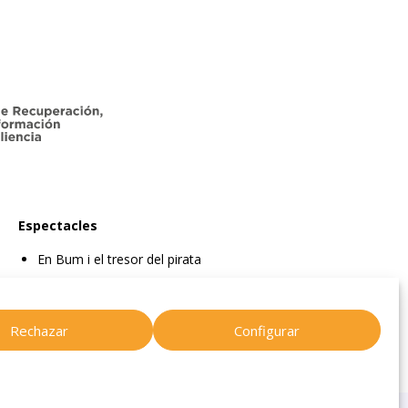
Espectacles
En Bum i el tresor del pirata
En Bum i el llibre màgic de les fades
En Bum i l’estel dels desitjos
Rechazar
Configurar
En Bum i el secret de l’amistat