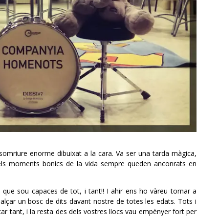
omriure enorme dibuixat a la cara. Va ser una tarda màgica,
 els moments bonics de la vida sempre queden anconrats en
que sou capaces de tot, i tant!! I ahir ens ho vàreu tornar a
lçar un bosc de dits davant nostre de totes les edat
s. Tots i
car tant, i la resta des dels vostres llocs vau empènyer fort per