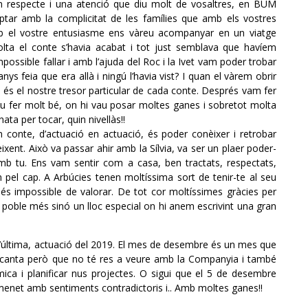
un respecte i una atenció que diu molt de vosaltres, en BUM
ar amb la complicitat de les famílies que amb els vostres
mb el vostre entusiasme ens vàreu acompanyar en un viatge
olta el conte s’havia acabat i tot just semblava que havíem
ssible fallar i amb l’ajuda del Roc i la Ivet vam poder trobar
nys feia que era allà i ningú l’havia vist? I quan el vàrem obrir
a és el nostre tresor particular de cada conte. Després vam fer
eu fer molt bé, on hi vau posar moltes ganes i sobretot molta
nata per tocar, quin nivellàs!!
 conte, d’actuació en actuació, és poder conèixer i retrobar
xent. Això va passar ahir amb la Sílvia, va ser un plaer poder-
mb tu. Ens vam sentir com a casa, ben tractats, respectats,
n pel cap. A Arbúcies tenen moltíssima sort de tenir-te al seu
 és impossible de valorar. De tot cor moltíssimes gràcies per
n poble més sinó un lloc especial on hi anem escrivint una gran
í l’última, actuació del 2019. El mes de desembre és un mes que
ncanta però que no té res a veure amb la Companyia i també
mica i planificar nus projectes. O sigui que el 5 de desembre
menet amb sentiments contradictoris i.. Amb moltes ganes!!