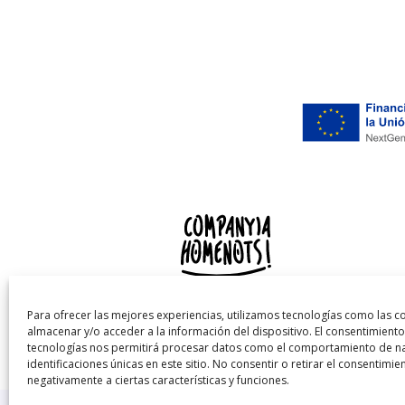
693 719 107 (Ignasi)
Para ofrecer las mejores experiencias, utilizamos tecnologías como las c
info@companyiahomenots.com
almacenar y/o acceder a la información del dispositivo. El consentimiento
tecnologías nos permitirá procesar datos como el comportamiento de na
identificaciones únicas en este sitio. No consentir o retirar el consentimi
negativamente a ciertas características y funciones.