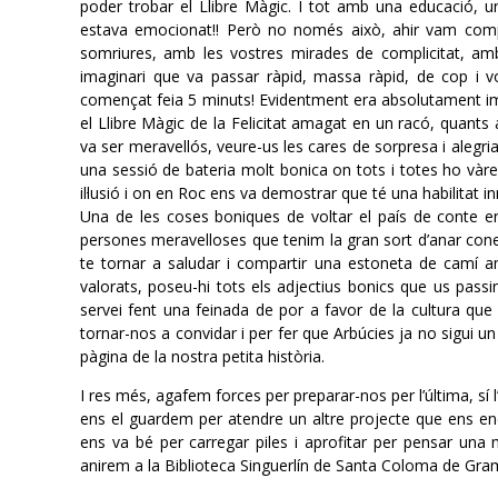
poder trobar el Llibre Màgic. I tot amb una educació, 
estava emocionat!! Però no només això, ahir vam compt
somriures, amb les vostres mirades de complicitat, a
imaginari que va passar ràpid, massa ràpid, de cop i v
començat feia 5 minuts! Evidentment era absolutament impo
el Llibre Màgic de la Felicitat amagat en un racó, quants a
va ser meravellós, veure-us les cares de sorpresa i alegri
una sessió de bateria molt bonica on tots i totes ho vàr
il·lusió i on en Roc ens va demostrar que té una habilitat in
Una de les coses boniques de voltar el país de conte en
persones meravelloses que tenim la gran sort d’anar conei
te tornar a saludar i compartir una estoneta de camí a
valorats, poseu-hi tots els adjectius bonics que us passi
servei fent una feinada de por a favor de la cultura que
tornar-nos a convidar i per fer que Arbúcies ja no sigui u
pàgina de la nostra petita història.
I res més, agafem forces per preparar-nos per l’última, s
ens el guardem per atendre un altre projecte que ens e
ens va bé per carregar piles i aprofitar per pensar una 
anirem a la Biblioteca Singuerlín de Santa Coloma de Gra