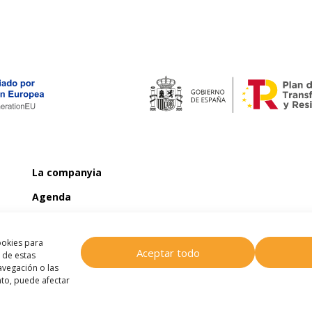
La companyia
Agenda
Notícies
ookies para
Contacte
Aceptar todo
 de estas
vegación o las
ento, puede afectar