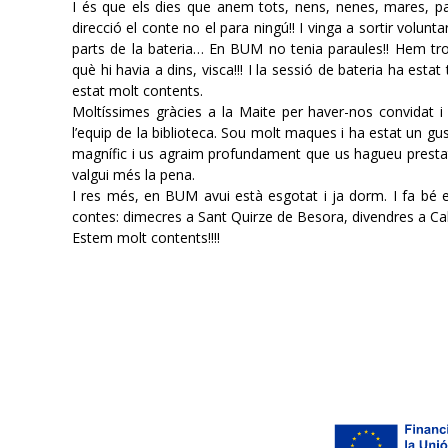
I és que els dies que anem tots, nens, nenes, mares, pare
direcció el conte no el para ningú!! I vinga a sortir volun
parts de la bateria… En BUM no tenia paraules!! Hem trob
què hi havia a dins, visca!!! I la sessió de bateria ha es
estat molt contents.
Moltíssimes gràcies a la Maite per haver-nos convidat i
l’equip de la biblioteca. Sou molt maques i ha estat un 
magnífic i us agraim profundament que us hagueu prestat
valgui més la pena.
I res més, en BUM avui està esgotat i ja dorm. I fa bé 
contes: dimecres a Sant Quirze de Besora, divendres a Cal
Estem molt contents!!!!