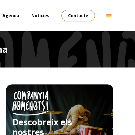
Agenda
Notícies
Contacte
na
Descobreix els
nostres