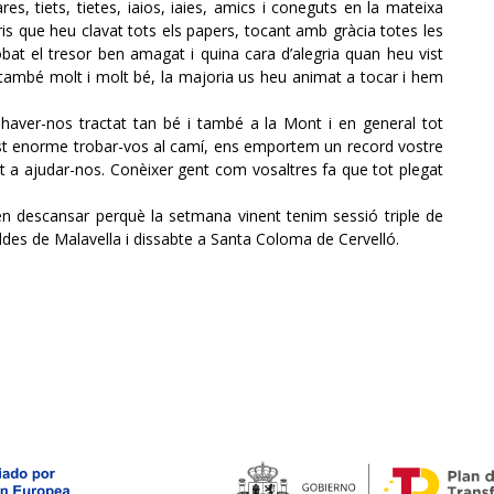
s, tiets, tietes, iaios, iaies, amics i coneguts en la mateixa
taris que heu clavat tots els papers, tocant amb gràcia totes les
at el tresor ben amagat i quina cara d’alegria quan heu vist
tat també molt i molt bé, la majoria us heu animat a tocar i hem
 haver-nos tractat tan bé i també a la Mont i en general tot
gust enorme trobar-vos al camí, ens emportem un record vostre
 a ajudar-nos. Conèixer gent com vosaltres fa que tot plegat
en descansar perquè la setmana vinent tenim sessió triple de
des de Malavella i dissabte a Santa Coloma de Cervelló.