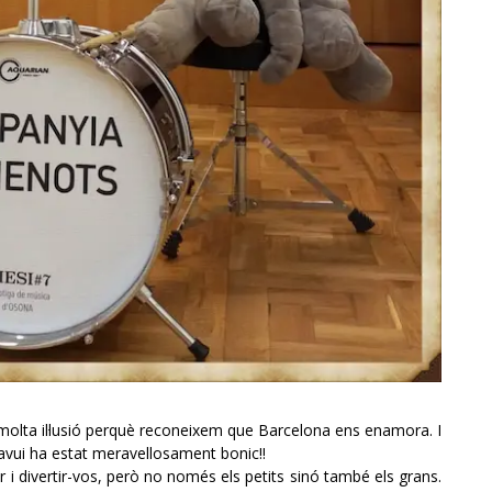
molta il·lusió perquè reconeixem que Barcelona ens enamora. I
avui ha estat meravellosament bonic!!
 i divertir-vos, però no només els petits sinó també els grans.