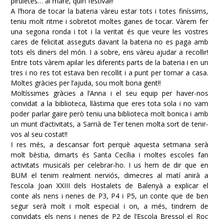
piruletes… ai mare, quin festival!!
A l’hora de tocar la bateria vàreu estar tots i totes finíssims,
teniu molt ritme i sobretot moltes ganes de tocar. Vàrem fer
una segona ronda i tot i la veritat és que veure les vostres
cares de felicitat asseguts davant la bateria no es paga amb
tots els diners del món. I a sobre, ens vàreu ajudar a recollir!
Entre tots vàrem apilar les diferents parts de la bateria i en un
tres i no res tot estava ben recollit i a punt per tornar a casa.
Moltes gràcies per l’ajuda, sou molt bona gent!!
Moltíssimes gràcies a l’Anna i el seu equip per haver-nos
convidat a la biblioteca, llàstima que eres tota sola i no vam
poder parlar gaire però teniu una biblioteca molt bonica i amb
un munt d’activitats, a Sarrià de Ter tenen molta sort de tenir-
vos al seu costat!!
I res més, a descansar fort perquè aquesta setmana serà
molt bèstia, dimarts és Santa Cecília i moltes escoles fan
activitats musicals per celebrar-ho. I us hem de dir que en
BUM el tenim realment nerviós, dimecres al matí anirà a
l’escola Joan XXIII dels Hostalets de Balenyà a explicar el
conte als nens i nenes de P3, P4 i P5, un conte que de ben
segur serà molt i molt especial i on, a més, tindrem de
convidats els nens i nenes de P2 de l’Escola Bressol el Roc