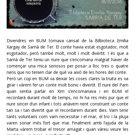
Divendres en BUM tornava cansat de la Bilbioteca Emília
Xargay de Sarrià de Ter. El conte havia estat esgotador, molt
esgotador, però també molt, molt i molt divertit. I és que a
Sarrià de Ter teniu un riure que s’encomana malgrat haver de
començar una mica seriosos per posar a lloc tres o quatre
nens que no tenien clar de què va això de les hores del conte.
Però un cop en BUM va deixar les coses clares la truita es va
girar i vàrem fer un conte molt bonic i divertit. El riure del Pam
quan sentia parlar en Xim s’encomanava i en BUM el
recordarà durant molt de temps, no hi ha res més pur que el
riure sincer d’un infant i tots anàvem rient construint un conte
tan sa i tan divertit que el recordarem durant dies. Vam tenir
tants voluntaris com vam necessitar i el mar, el tro i la pluja
varen sonar més fort que mai. Finalment amb l’ajuda de la
Marta vàrem trobar el tresor amagat i quan vàreu veure les