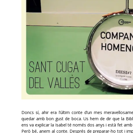
Doncs sí, ahir era l’últim conte d’un mes meravellosam
quedar amb bon gust de boca. Us hem de dir que la Bibli
ens va explicar la Isabel té només dos anys i està fet am
Però bé, anem al conte. Després de preparar-ho tot i im