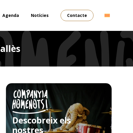
Agenda
Notícies
Contacte
allès
Descobreix els
nostres