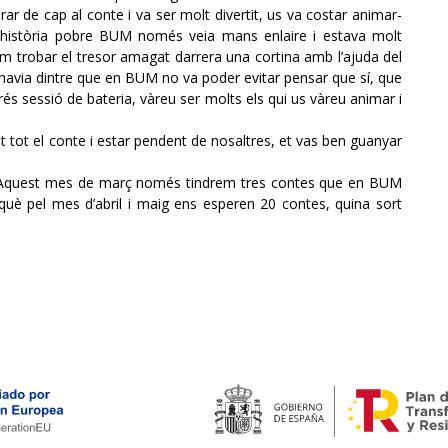
irar de cap al conte i va ser molt divertit, us va costar animar-
 història pobre BUM només veia mans enlaire i estava molt
m trobar el tresor amagat darrera una cortina amb l’ajuda del
i havia dintre que en BUM no va poder evitar pensar que sí, que
prés sessió de bateria, vàreu ser molts els qui us vàreu animar i
 tot el conte i estar pendent de nosaltres, et vas ben guanyar
. Aquest mes de març només tindrem tres contes que en BUM
què pel mes d’abril i maig ens esperen 20 contes, quina sort