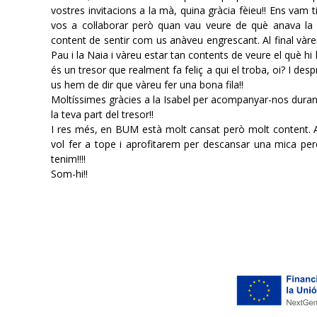
vostres invitacions a la mà, quina gràcia fèieu!! Ens vam t
vos a col·laborar però quan vau veure de què anava la
content de sentir com us anàveu engrescant. Al final vàre
Pau i la Naia i vàreu estar tan contents de veure el què h
és un tresor que realment fa feliç a qui el troba, oi? I des
us hem de dir que vàreu fer una bona fila!!
Moltíssimes gràcies a la Isabel per acompanyar-nos durant
la teva part del tresor!!
I res més, en BUM està molt cansat però molt content
vol fer a tope i aprofitarem per descansar una mica per
tenim!!!!
Som-hi!!