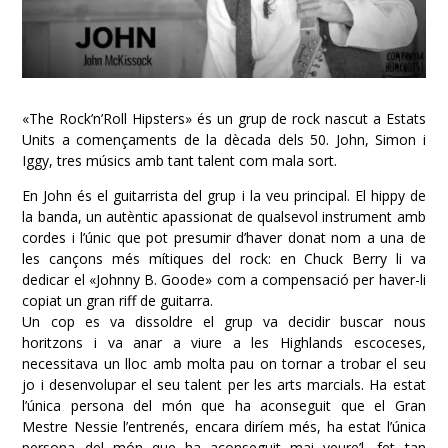
«The Rock’n’Roll Hipsters» és un grup de rock nascut a Estats
Units a començaments de la dècada dels 50. John, Simon i
Iggy, tres músics amb tant talent com mala sort.
En John és el guitarrista del grup i la veu principal. El hippy de
la banda, un autèntic apassionat de qualsevol instrument amb
cordes i l’únic que pot presumir d’haver donat nom a una de
les cançons més mítiques del rock: en Chuck Berry
li va
dedicar el «Johnny B. Goode» com a compensació per haver-li
copiat un gran riff de guitarra.
Un cop es va dissoldre el grup va decidir buscar nous
horitzons i va anar a viure a les Highlands escoceses,
necessitava un lloc amb molta pau on tornar a trobar el seu
jo i desenvolupar el seu talent per les arts marcials. Ha estat
l’única persona del món que ha aconseguit que el Gran
Mestre Nessie l’entrenés, encara diríem més, ha estat l’única
persona del món que ha aconseguit mai veure’l, fet tan