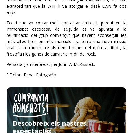
extraordinari que la WTF li va atorgar el desè DAN fa dos
anys.
Tot i que va costar molt contactar amb ell, perdut en la
immensitat escocesa, de seguida es va apuntar a la
reunificació del grup convençut que havent aconseguit les
més altes fites en arts marcials ara tenia una nova missió
vital: calia transmetre als nens i nenes del món l’actitud , la
filosofia i les ganes de canviar el món del rock.
Personatge interpretat per
John W McKissock
.
?
Dolors Pena, Fotografia
Descobreix els nostres
espectacles