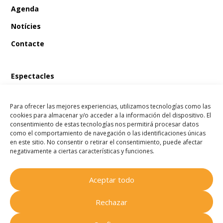
Agenda
Notícies
Contacte
Espectacles
En Bum i el tresor del pirata
Para ofrecer las mejores experiencias, utilizamos tecnologías como las
En Bum i el llibre màgic de les fades
cookies para almacenar y/o acceder a la información del dispositivo. El
consentimiento de estas tecnologías nos permitirá procesar datos
En Bum i l’estel dels desitjos
como el comportamiento de navegación o las identificaciones únicas
en este sitio. No consentir o retirar el consentimiento, puede afectar
En Bum i el secret de l’amistat
negativamente a ciertas características y funciones.
Aceptar todo
Companyia Homenots
© 2025
Rechazar
Tots els drets reservats.