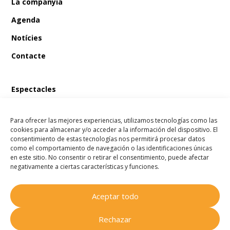
La companyia
Agenda
Notícies
Contacte
Espectacles
En Bum i el tresor del pirata
Para ofrecer las mejores experiencias, utilizamos tecnologías como las
En Bum i el llibre màgic de les fades
cookies para almacenar y/o acceder a la información del dispositivo. El
consentimiento de estas tecnologías nos permitirá procesar datos
En Bum i l’estel dels desitjos
como el comportamiento de navegación o las identificaciones únicas
en este sitio. No consentir o retirar el consentimiento, puede afectar
En Bum i el secret de l’amistat
negativamente a ciertas características y funciones.
Aceptar todo
Companyia Homenots
© 2025
Rechazar
Tots els drets reservats.