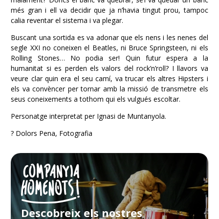
més gran i ell va decidir que ja n’havia tingut prou, tampoc
calia reventar el sistema i va plegar.
Buscant una sortida es va adonar que els nens i les nenes del
segle XXI no coneixen el Beatles, ni Bruce Springsteen, ni els
Rolling Stones… No podia ser! Quin futur espera a la
humanitat si es perden els valors del rock’n’roll? I llavors va
veure clar quin era el seu camí, va trucar els altres Hipsters i
els va convèncer per tornar amb la missió de transmetre els
seus coneixements a tothom qui els vulgués escoltar.
Personatge interpretat per
Ignasi de Muntanyola
.
?
Dolors Pena, Fotografia
Descobreix els nostres