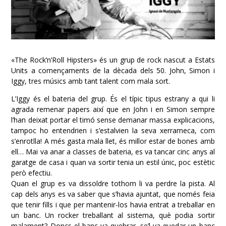
«The Rock’n’Roll Hipsters» és un grup de rock nascut a Estats
Units a començaments de la dècada dels 50. John, Simon i
Iggy, tres músics amb tant talent com mala sort.
L’Iggy és el bateria del grup. És el típic tipus estrany a qui li
agrada remenar papers així que en John i en Simon sempre
l’han deixat portar el timó sense demanar massa explicacions,
tampoc ho entendrien i s’estalvien la seva xerrameca
, com
s’enrotlla! A més gasta mala llet, és millor estar de bones amb
ell… Mai va anar a classes de bateria, es va tancar cinc anys al
garatge de casa i quan va sortir tenia un estil únic, poc estètic
però efectiu.
Quan el grup es va dissoldre tothom li va perdre la pista. Al
cap dels anys es va saber que s’havia ajuntat, que només feia
que tenir fills i que per mantenir-los havia entrat a treballar en
un banc. Un rocker treballant al sistema, què podia sortir
malament? Doncs el banc va quebrar, se’l va quedar un banc