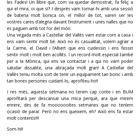
les Fades! Un llibre que, com va quedar demostrat, fa feliç a
qui el mira, oi que sí? I després vam tornar-hi amb una sessió
de bateria molt bonica on, el millor de tot, varen ser les
vostres cares d’alegria davant l’instrument i unes rialles que no
es paguen amb tot l’or del món.
Una vegada més a Castellar del Vallès vam estar com a casa i
ens vam sentir molt bé. Això no és casualitat, volem agrair a
la Carme, el David i l’Albert que ens cuidessin i ens fessin
sentir molt i molt ben acollits. I un record molt especial també
per a la Mònica, qui ens va contactar i a qui no vam poder
saludar dissabte, una abraçada molt gran! A Castellar del
Vallès teniu molta sort de tenir un equipament tan bonic i amb
tan bones persones cuidant-lo, aprofiteu-ho!!
I res més, aquesta setmana no tenim cap conte i en BUM
aprofitarà per descansar una mica perquè, ara que mirem
enrere, des de fa mooooooltes setmanes que no teníem
ocasió de parar. Però no ens queixem, eh? Això ens fa estar
molt contents!!!!
Som-hi!!