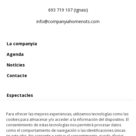
693 719 107 (Ignasi)
info@companyiahomenots.com
La companyia
Agenda
Notícies
Contacte
Espectacles
En Bum i el tresor del pirata
Para ofrecer las mejores experiencias, utilizamos tecnologías como las
En Bum i el llibre màgic de les fades
cookies para almacenar y/o acceder a la información del dispositivo. El
consentimiento de estas tecnologías nos permitirá procesar datos
En Bum i l’estel dels desitjos
como el comportamiento de navegación o las identificaciones únicas
en este sitio. No consentir o retirar el consentimiento, puede afectar