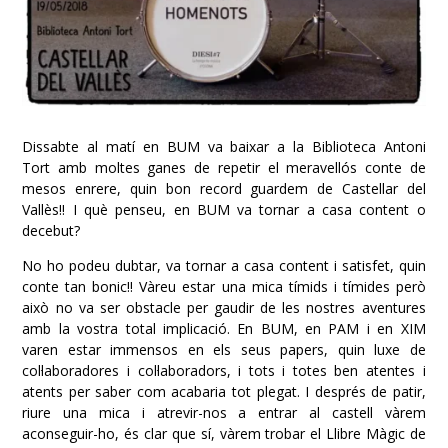
Dissabte al matí en BUM va baixar a la
Biblioteca Antoni
Tort
amb moltes ganes de repetir el meravellós conte de
mesos enrere, quin bon record guardem de Castellar del
Vallès!! I què penseu, en BUM va tornar a casa content o
decebut?
No ho podeu dubtar, va tornar a casa content i satisfet, quin
conte tan bonic!! Vàreu estar una mica tímids i tímides però
això no va ser obstacle per gaudir de les nostres aventures
amb la vostra total implicació. En BUM, en PAM i en XIM
varen e
star immensos en els seus papers, quin luxe de
col·laboradores i col·laboradors, i tots i totes ben atentes i
atents per saber com acabaria tot plegat. I després de patir,
riure una mica i atrevir-nos a entrar al castell vàrem
aconseguir-ho, és clar que sí, vàrem trobar el Llibre Màgic de