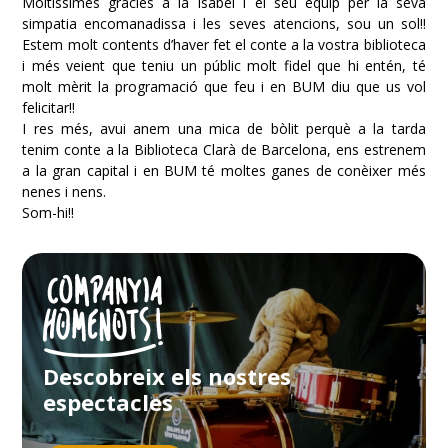
Moltíssimes gràcies a la Isabel i el seu equip per la seva
simpatia encomanadissa i les seves atencions, sou un sol!!
Estem molt contents d’haver fet el conte a la vostra biblioteca
i més veient que teniu un públic molt fidel que hi entén, té
molt mèrit la programació que feu i en BUM diu que us vol
felicitar!!
I res més, avui anem una mica de bòlit perquè a la tarda
tenim conte a la Biblioteca Clarà de Barcelona, ens estrenem
a la gran capital i en BUM té moltes ganes de conèixer més
nenes i nens.
Som-hi!!
Descobreix els nostres
espectacles