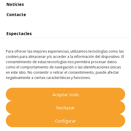
Notícies
Contacte
Espectacles
En Bum i el tresor del pirata
Para ofrecer las mejores experiencias, utilizamos tecnologías como las
En Bum i el llibre màgic de les fades
cookies para almacenar y/o acceder a la información del dispositivo. El
consentimiento de estas tecnologías nos permitirá procesar datos
En Bum i l’estel dels desitjos
como el comportamiento de navegación o las identificaciones únicas
en este sitio. No consentir o retirar el consentimiento, puede afectar
En Bum i el secret de l’amistat
negativamente a ciertas características y funciones.
Aceptar todo
Companyia Homenots
© 2025
Rechazar
Tots els drets reservats.
Configurar
Avís legal
.
Política de cookies
.
Política de privacitat
.
By
WeLoveWebs