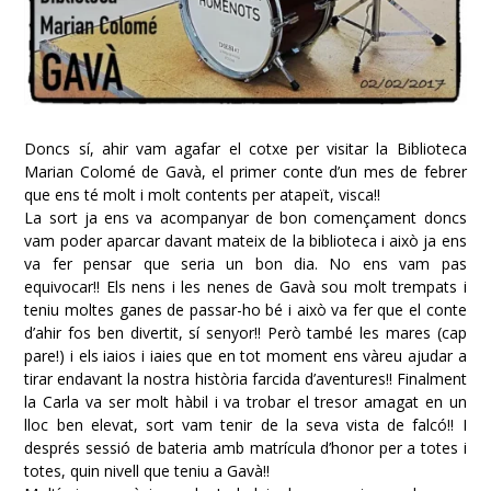
Doncs sí, ahir vam agafar el cotxe per visitar la Biblioteca
Marian Colomé de Gavà, el primer conte d’un mes de febrer
que ens té molt i molt contents per atapeït, visca!!
La sort ja ens va acompanyar de bon començament doncs
vam poder aparcar davant mateix de la biblioteca i això ja ens
va fer pensar que seria un bon dia. No ens vam pas
equivocar!! Els nens i les nenes de Gavà sou molt trempats i
teniu moltes ganes de passar-ho bé i això va fer que el conte
d’ahir fos ben divertit, sí senyor!! Però també les mares (cap
pare!) i els iaios i iaies que en tot moment ens vàreu ajudar a
tirar endavant la nostra història farcida d’aventures!! Finalment
la Carla va ser molt hàbil i va trobar el tresor amagat en un
lloc ben elevat, sort vam tenir de la seva vista de falcó!! I
després sessió de bateria amb matrícula d’honor per a totes i
totes, quin nivell que teniu a Gavà!!