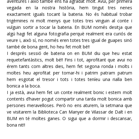
aventures i això també ens ha agradat molt. Avui, per primera
vegada en la nostra història, hem tingut tres nenes
exactament iguals tocant la bateria. No és habitual trobar
trigèmines ni molt menys que totes tres vinguin al conte i
vulguin sortir a tocar la bateria. En BUM només desitja que
algú hagi fet alguna fotografia perquè realment era curiós de
veure i, això sí, no només eren totes tres igual de guapes sinó
també de bona gent, ho heu fet molt bé!!
I després sessió de bateria on en BUM diu que heu estat
requetefantàstics, molt bé!! Fins i tot, aprofitant que avui no
érem tants com altres dies, hem fet segona ronda i molts i
moltes heu aprofitat per tornar-hi i patrim patram patrum
hem esgotat el tresor i tots i totes teníeu una rialla ben
bonica a la boca.
I ja està, avui hem fet un conte realment bonic i estem molt
contents d’haver pogut compartir una tarda molt bonica amb
persones meravelloses. Però no ens aturem, la setmana que
ve visitarem la Biblioteca Can Manyer de Vilassar de Dalt i en
BUM en té moltes ganes. O sigui que a dormir i descansar,
bona nit!!