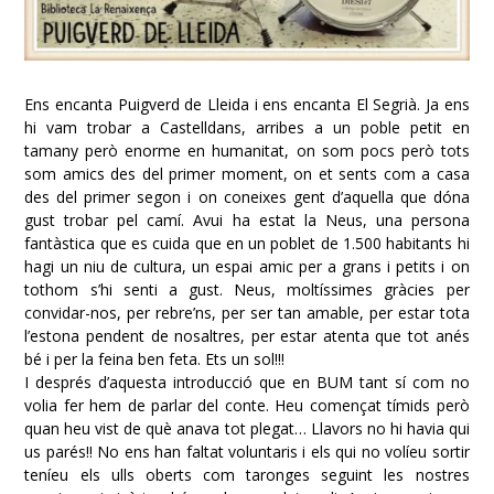
Ens encanta Puigverd de Lleida i ens encanta El Segrià. Ja ens
hi vam trobar a Castelldans, arribes a un poble petit en
tamany però enorme en humanitat, on som pocs però tots
som amics des del primer moment, on et sents com a casa
des del primer segon i on coneixes gent d’aquella que dóna
gust trobar pel camí. Avui ha estat la Neus, una persona
fantàstica que es cuida que en un poblet de 1.500 habitants hi
hagi un niu de cultura, un espai amic per a grans i petits i on
tothom s’hi senti a gust. Neus, moltíssimes gràcies per
convidar-nos, per rebre’ns, per ser tan amable, per estar tota
l’estona pendent de nosaltres, per estar atenta que tot anés
bé i per la feina ben feta. Ets un sol!!!
I després d’aquesta introducció que en BUM tant sí com no
volia fer hem de parlar del conte. Heu començat tímids però
quan heu vist de què anava tot plegat… Llavors no hi havia qui
us parés!! No ens han faltat voluntaris i els qui no volíeu sortir
teníeu els ulls oberts com taronges seguint les nostres