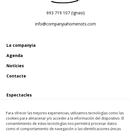
693 719 107 (Ignasi)
info@companyiahomenots.com
La companyia
Agenda
Notícies
Contacte
Espectacles
En Bum i el tresor del pirata
Para ofrecer las mejores experiencias, utilizamos tecnologías como las
En Bum i el llibre màgic de les fades
cookies para almacenar y/o acceder a la información del dispositivo. El
consentimiento de estas tecnologías nos permitirá procesar datos
En Bum i l’estel dels desitjos
como el comportamiento de navegación o las identificaciones únicas