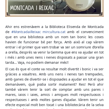
Ahir ens estrenàvem a la Biblioteca Elisenda de Montcada
de
#MontcadaiReixac
mircultura.cat
amb el convenciment
que en una biblioteca amb un nom tan bonic les coses
havien de funcionar bé per força. Amb això al cap vàrem
entrar i el primer que vam trobar va ser un somriure d’orella
a orella, després va venir la Gemma que ens va ajudar en tot
i més i amb unes nens i nenes disposats a passar una gran
tarda… Vaja, no podíem demanar més!!
El cas és que el conte va resultar molt divertit i bonic i va ser
gràcies a vosaltres. Amb uns nens i nenes tan trempades,
amb ganes de divertir-se i disposades a ajudar en tot el que
demanàvem, què podia sortir malament? Res! Però ahir
també vàrem tenir la sort de comptar amb uns pares i
mares, iaios i iaies, amics i amigues molt respectuosos i
respectuoses i amb moltes ganes d’ajudar. Vàrem tenir un
efecte especial molt ben tocat i una bibliotecària de la selva