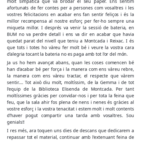
molt simpàtica que va brodar el seu paper. Ens sentim
afortunats de fer contes per a persones com vosaltres i les
vostres felicitacions en acabar ens fan sentir feliços i és la
millor recompensa al nostre esforç per fer-ho sempre una
miqueta millor. I després va venir la sessió de bateria, en
BUM no va perdre detall i ens va dir en acabar que havia
quedat parat del nivell que teniu a Montcada i Reixac. I és
que tots i totes ho vàreu fer molt bé i veure la vostra cara
d’alegria tocant la bateria no es paga amb tot l’or del món.
Ja us ho hem avançat abans, quan les coses comencen bé
han d’acabar bé per força i la manera com ens vàreu rebre,
la manera com ens vàreu tractar, el respecte que vàrem
sentir…. Tot això diu molt, moltíssim, de la Gemma i de tot
l’equip de la Biblioteca Elisenda de Montcada. Per tant
moltíssimes gràcies per convidar-nos i per tota la feina que
feu, que la sala ahir fos plena de nens i nenes és gràcies al
vostre esforç i la vostra tenacitat i estem molt i molt contents
d’haver pogut compartir una tarda amb vosaltres. Sou
genials!!
I res més, ara toquen uns dies de descans que dedicarem a
repassar tot el material, continuar amb l’extenuant feina de