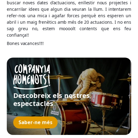
buscar noves dates d’actuacions, enllestir nous projectes i
encarrilar idees que algun dia veuran la llum. I intentarem
refer-nos una mica i agafar forces perquè ens esperen un
abril i un maig frenètics amb més de 20 actuacions. I no ens
sap greu no, estem moooolt contents que ens feu
confiança!!
Bones vacances!!!!
Descobreix els nostres
espectacles
Saber-ne més