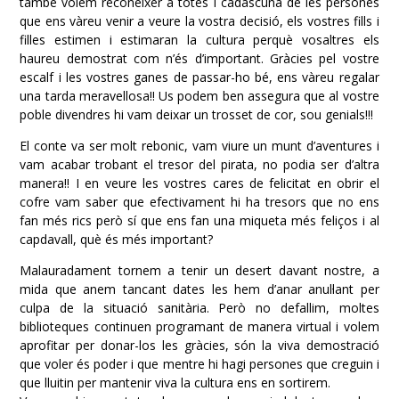
també volem reconèixer a totes i cadascuna de les persones
que ens vàreu venir a veure la vostra decisió, els vostres fills i
filles estimen i estimaran la cultura perquè vosaltres els
haureu demostrat com n’és d’important. Gràcies pel vostre
escalf i les vostres ganes de passar-ho bé, ens vàreu regalar
una tarda meravellosa!! Us podem ben assegura que al vostre
poble divendres hi vam deixar un trosset de cor, sou genials!!!
El conte va ser molt rebonic, vam viure un munt d’aventures i
vam acabar trobant el tresor del pirata, no podia ser d’altra
manera!! I en veure les vostres cares de felicitat en obrir el
cofre vam saber que efectivament hi ha tresors que no ens
fan més rics però sí que ens fan una miqueta més feliços i al
capdavall, què és més important?
Malauradament tornem a tenir un desert davant nostre, a
mida que anem tancant dates les hem d’anar anul·lant per
culpa de la situació sanitària. Però no defallim, moltes
biblioteques continuen programant de manera virtual i volem
aprofitar per donar-los les gràcies, són la viva demostració
que voler és poder i que mentre hi hagi persones que creguin i
que lluitin per mantenir viva la cultura ens en sortirem.