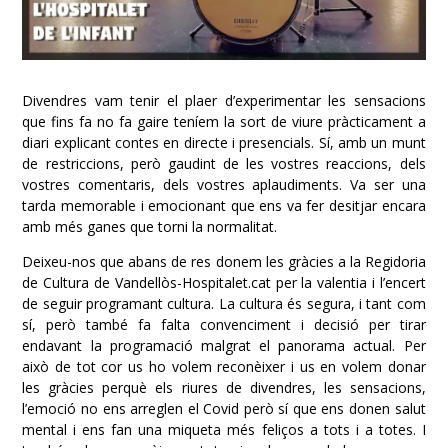
Divendres vam tenir el plaer d’experimentar les sensacions
que fins fa no fa gaire teníem la sort de viure pràcticament a
diari explicant contes en directe i presencials. Sí, amb un munt
de restriccions, però gaudint de les vostres reaccions, dels
vostres comentaris, dels vostres aplaudiments. Va ser una
tarda memorable i emocionant que ens va fer desitjar encara
amb més ganes que torni la normalitat.
Deixeu-nos que abans de res donem les gràcies a la Regidoria
de Cultura de Vandellòs-Hospitalet.cat per la valentia i l’encert
de seguir programant cultura. La cultura és segura, i tant com
sí, però també fa falta convenciment i decisió per tirar
endavant la programació malgrat el panorama actual. Per
això de tot cor us ho volem reconèixer i us en volem donar
les gràcies perquè els riures de divendres, les sensacions,
l’emoció no ens arreglen el Covid però sí que ens donen salut
mental i ens fan una miqueta més feliços a tots i a totes. I