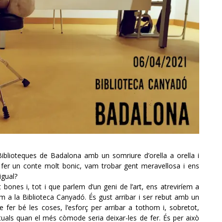
blioteques de Badalona amb un somriure d’orella a orella i
 fer un conte molt bonic, vam trobar gent meravellosa i ens
igual?
nes i, tot i que parlem d’un geni de l’art, ens atreviríem a
m a la Biblioteca Canyadó. És gust arribar i ser rebut amb un
 fer bé les coses, l’esforç per arribar a tothom i, sobretot,
actuals quan el més còmode seria deixar-les de fer. És per això