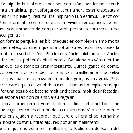
l’equip de la biblioteca per ser com són, per fer-nos sentir
anta amabilitat, per esforçar-se tant i alhora estar disposats a
s d’un privilegi, resulta una inspiració i un estímul. De tot cor
 en moments com els que estem vivint i ser capaços de fer-
 una sort immensa de comptar amb persones com vosaltres i
u genials!!!!
etit format perquè a les biblioteques es compleixen amb molta
 permeteu, us direm que si a tot arreu es fessin les coses la
 mateix ja seria història. En circumstàncies així, amb distàncies
fer contes potser és difícil però a Badalona ho vàreu fer tan
nar que les distàncies eren inexistents. Quines ganes de conte,
s… Sense moure’ns del lloc ens vam traslladar a una selva
ls desitjos i passar la prova del mocador groc, us va agradar? Us
res cares quan es va obrir la mà i… I no us ho explicarem, qui
 fer una sessió de bateria molt endreçada, molt desinfectada i
ina estona tan bonica ens vàreu regalar!!
ica comencem a veure la llum al final del túnel tot i que
 vagin les coses el món de la cultura tornarà a ser el primer
rts ens ajuden a recordar que tard o d’hora el sol tornarà a
l nostre costat i, mirat així, res pot anar malament!!
pecial que ens estimem moltíssim, la Biblioteca de Badia del