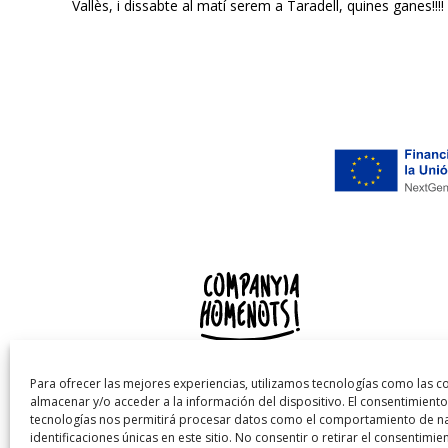
Vallès, i dissabte al matí serem a Taradell, quines ganes!!!!
693 719 107 (Ignasi)
Para ofrecer las mejores experiencias, utilizamos tecnologías como las c
info@companyiahomenots.com
almacenar y/o acceder a la información del dispositivo. El consentimiento
tecnologías nos permitirá procesar datos como el comportamiento de na
identificaciones únicas en este sitio. No consentir o retirar el consentimi