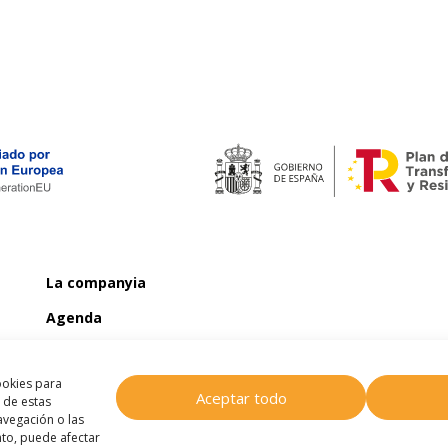
La companyia
Agenda
Notícies
ookies para
Contacte
Aceptar todo
 de estas
vegación o las
ento, puede afectar