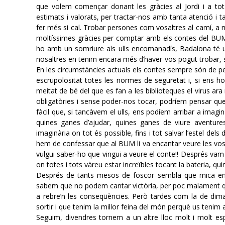
que volem començar donant les gràcies al Jordi i a tot 
estimats i valorats, per tractar-nos amb tanta atenció i t
fer més si cal. Trobar persones com vosaltres al camí, a mé
moltíssimes gràcies per comptar amb els contes del BUM
ho amb un somriure als ulls encomanadís, Badalona té
nosaltres en tenim encara més d’haver-vos pogut trobar, so
En les circumstàncies actuals els contes sempre són de p
escrupolositat totes les normes de seguretat i, si ens ho
meitat de bé del que es fan a les biblioteques el virus ara
obligatòries i sense poder-nos tocar, podríem pensar que 
fàcil que, si tancàvem el ulls, ens podíem arribar a imagi
quines ganes d’ajudar, quines ganes de viure aventure
imaginària on tot és possible, fins i tot salvar l’estel de
hem de confessar que al BUM li va encantar veure les vost
vulgui saber-ho que vingui a veure el conte!! Després vam
on totes i tots vàreu estar increïbles tocant la bateria, qu
Després de tants mesos de foscor sembla que mica en m
sabem que no podem cantar victòria, per poc malament que
a rebre’n les conseqüències. Però tardes com la de dima
sortir i que tenim la millor feina del món perquè us tenim a
Seguim, divendres tornem a un altre lloc molt i molt es