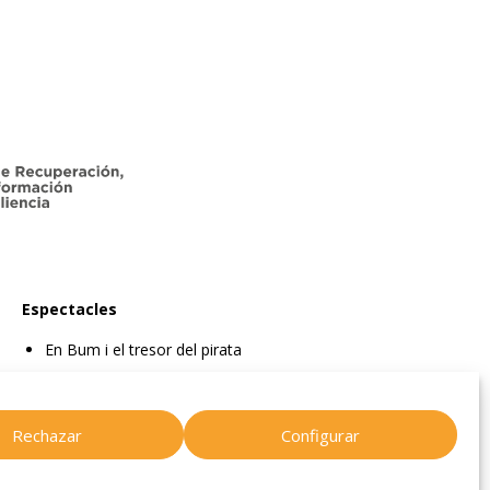
Espectacles
En Bum i el tresor del pirata
En Bum i el llibre màgic de les fades
En Bum i l’estel dels desitjos
Rechazar
Configurar
En Bum i el secret de l’amistat