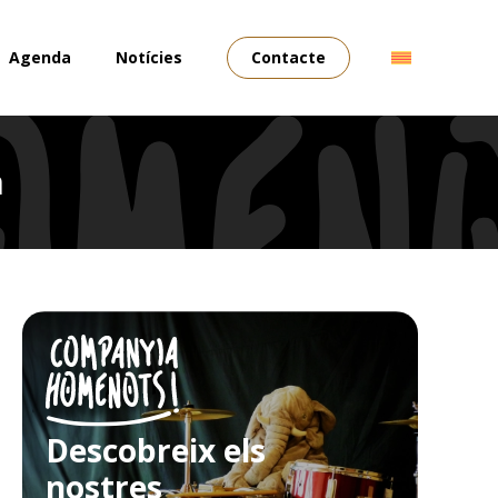
Agenda
Notícies
Contacte
a
Descobreix els
nostres