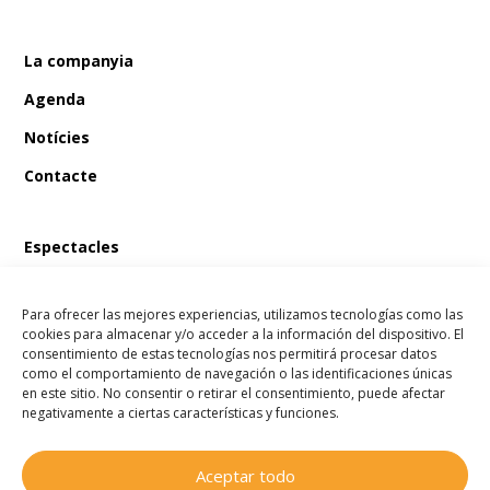
La companyia
Agenda
Notícies
Contacte
Espectacles
En Bum i el tresor del pirata
Para ofrecer las mejores experiencias, utilizamos tecnologías como las
En Bum i el llibre màgic de les fades
cookies para almacenar y/o acceder a la información del dispositivo. El
consentimiento de estas tecnologías nos permitirá procesar datos
En Bum i l’estel dels desitjos
como el comportamiento de navegación o las identificaciones únicas
en este sitio. No consentir o retirar el consentimiento, puede afectar
En Bum i el secret de l’amistat
negativamente a ciertas características y funciones.
Aceptar todo