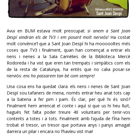
Avui en BUM estava molt preocupat:
si anem a Sant Joan
Despí vindran els de TV3 i em posaré molt nerviós!
Ha costat
molt convènce’l que a Sant Joan Despí hi ha moooooltes més
coses que TV3 i finalment, quan han començat a entrar els
nens i nenes a la Sala Camèlies de la Biblioteca Mercè
Rodoreda i ha vist que eren tan trempats i simpàtics com els
de la resta de Catalunya, ha entès que no calia posar-se
nerviós:
ens ho passarem tan bé com sempre!
Una cosa ens ha quedat clara: els nens i nenes de Sant Joan
Despí sou tafaners de mena, només entrar heu anat tots cap
a la bateria a fer pim i pam. És clar, per què hi és sinó?
Finalment hem arrencat el conte i aquí sí que us hi heu lluït,
hagués fet falta poder treure 40 voluntaris per tenir-vos
contents a totes i a tots. Finalment amb l’ajuda de l’Íria hem
trobat el tresor, un tresor que portava anys i panys amagat
darrera un pilar i encara no l’havíeu vist mai!