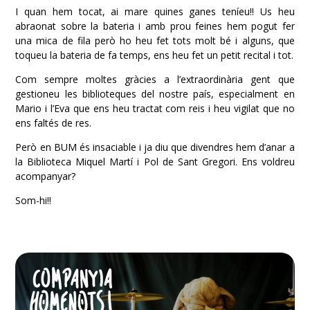
I quan hem tocat, ai mare quines ganes teníeu!! Us heu
abraonat sobre la bateria i amb prou feines hem pogut fer
una mica de fila però ho heu fet tots molt bé i alguns, que
toqueu la bateria de fa temps, ens heu fet un petit recital i tot.
Com sempre moltes gràcies a l’extraordinària gent que
gestioneu les biblioteques del nostre país, especialment en
Mario i l’Eva que ens heu tractat com reis i heu vigilat que no
ens faltés de res.
Però en BUM és insaciable i ja diu que divendres hem d’anar a
la Biblioteca Miquel Martí i Pol de Sant Gregori. Ens voldreu
acompanyar?
Som-hi!!